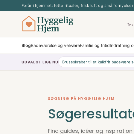
Spring
Forår i hjemmet: lette ritualer, frisk luft og små fornyelser
til
indhold
Ins
Blog
Badeværelse og velvære
Familie og fritid
Indretning 
Bruseskraber til et kalkfrit badeværel
UDVALGT LIGE NU
SØGNING PÅ HYGGELIG HJEM
Søgeresultate
Find guides, idéer og inspiration