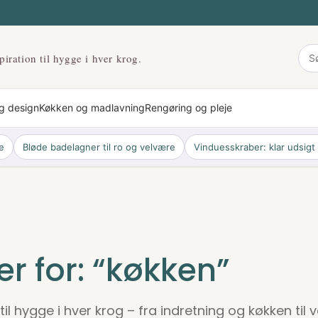
piration til hygge i hver krog.
og design
Køkken og madlavning
Rengøring og pleje
se
Bløde badelagner til ro og velvære
Vinduesskraber: klar udsigt
r for: “køkken”
 til hygge i hver krog – fra indretning og køkken til