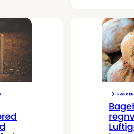
G
KØKKEN
Bage
prød
regnv
d
Lufti