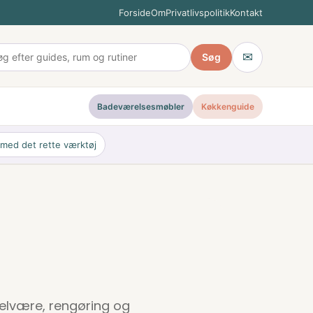
Forside
Om
Privatlivspolitik
Kontakt
✉
Søg
Badeværelsesmøbler
Køkkenguide
 med det rette værktøj
 velvære, rengøring og