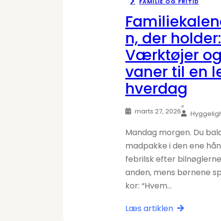
FAMILIE OG FRITID
Familiekale
n, der holder
Værktøjer o
vaner til en l
hverdag
Af
marts 27, 2026
Hyggelig
Mandag morgen. Du bal
madpakke i den ene hån
febrilsk efter bilnøgler
anden, mens børnene sp
kor: “Hvem…
Læs artiklen