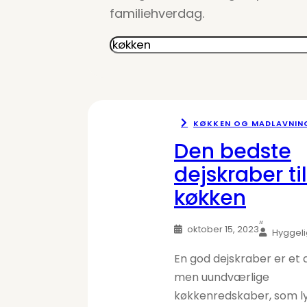
familiehverdag.
Søg
KØKKEN OG MADLAVNIN
Den bedste
dejskraber til
køkken
Af
oktober 15, 2023
Hyggel
En god dejskraber er et 
men uundværlige
køkkenredskaber, som ly