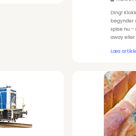
Ding! Klokk
begynder a
spise nu –
away eller
Læs artikl