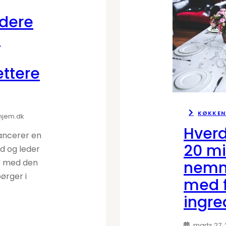
ndere
:
g
ettere
KØKKEN
hjem.dk
Hver
ancerer en
20 mi
d og leder
ne med den
nemm
ørger i
med 
ingre
marts 27,