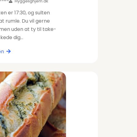
Hyggelighjem.dk
en er 17:30, og sulten
t rumle. Du vil gerne
 men uden at ty til take-
 kede dig…
en