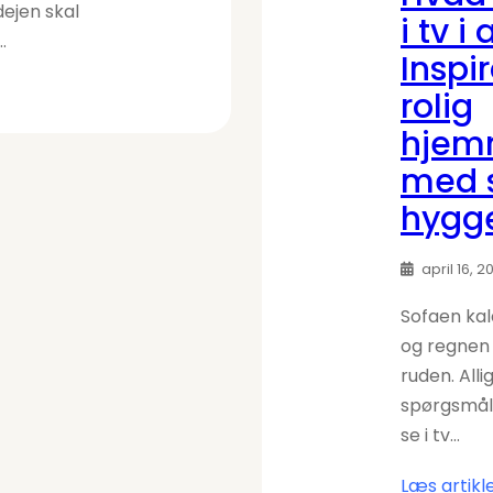
dejen skal
i tv i
…
Inspir
rolig
hjem
med 
hygg
april 16, 2
Sofaen kal
og regnen
ruden. All
spørgsmål 
se i tv…
Læs artikl