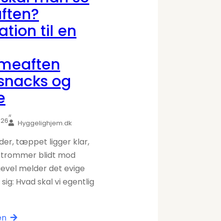
 aften?
ation til en
meaften
snacks og
e
Af
026
Hyggelighjem.dk
der, tæppet ligger klar,
 trommer blidt mod
igevel melder det evige
sig: Hvad skal vi egentlig
en