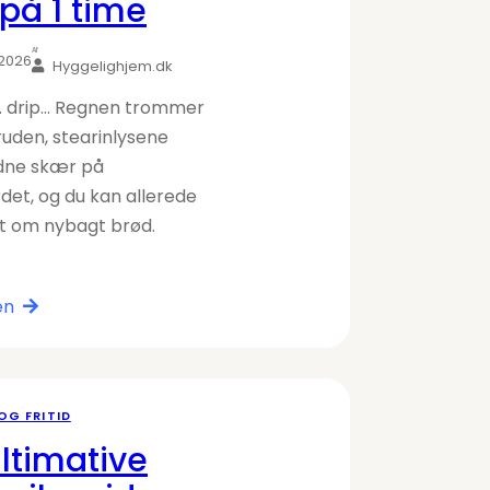
på 1 time
Af
 2026
Hyggelighjem.dk
p… drip… Regnen trommer
ruden, stearinlysene
ldne skær på
et, og du kan allerede
et om nybagt brød.
en
 OG FRITID
ltimative