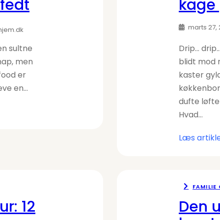
fedt
kage 
marts 27,
hjem.dk
en sultne
Drip… dri
knap, men
blidt mod 
food er
kaster gy
ræve en…
køkkenbord
dufte løft
Hvad…
Læs artikl
FAMILIE
ur: 12
Den u