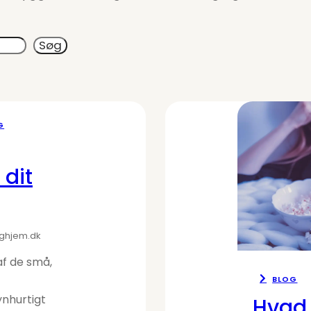
Søg
G
 dit
ighjem.dk
af de små,
BLOG
nhurtigt
Hvad 