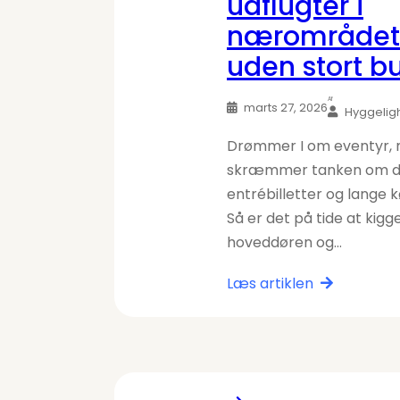
udflugter i
nærområdet
uden stort b
Af
marts 27, 2026
Hyggelig
Drømmer I om eventyr,
skræmmer tanken om d
entrébilletter og lange 
Så er det på tide at kigg
hoveddøren og…
Læs artiklen