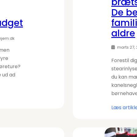
bræts
De bed
udget
famili
aldre
hjem.dk
marts 27,
 men
yre
Forestil di
køreture?
stearinlys
e ud ad
du kan mæ
kanelsnegl.
børnehave
Læs artikl