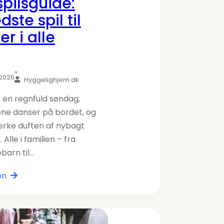
pilsguide:
ste spil til
er i alle
Af
 2026
Hyggelighjem.dk
g en regnfuld søndag,
ene danser på bordet, og
rke duften af nybagt
 Alle i familien – fra
barn til…
en