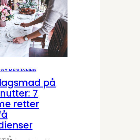
 OG MADLAVNING
dagsmad på
nutter: 7
e retter
få
dienser
Af
 2026